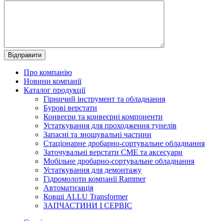
Про компанію
Новини компанії
Каталог продукції
Гірничий інструмент та обладнання
Бурові верстати
Конвеєри та конвеєрні компоненти
Устаткування для проходження тунелів
Запасні та зношувальні частини
Стаціонарне дробарно-сортувальне обладнання
Заточувальні верстати СМЕ та аксесуари
Мобільне дробарно-сортувальне обладнання
Устаткування для демонтажу
Гідромолоти компанії Rammer
Автоматизація
Ковші ALLU Transformer
ЗАПЧАСТИНИ І СЕРВІС