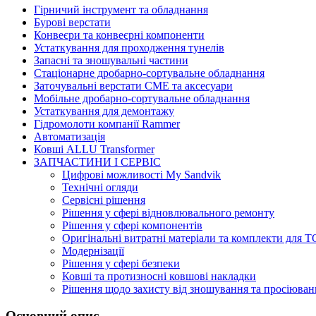
Гірничий інструмент та обладнання
Бурові верстати
Конвеєри та конвеєрні компоненти
Устаткування для проходження тунелів
Запасні та зношувальні частини
Стаціонарне дробарно-сортувальне обладнання
Заточувальні верстати СМЕ та аксесуари
Мобільне дробарно-сортувальне обладнання
Устаткування для демонтажу
Гідромолоти компанії Rammer
Автоматизація
Ковші ALLU Transformer
ЗАПЧАСТИНИ І СЕРВІС
Цифрові можливості My Sandvik
Технічні огляди
Сервісні рішення
Рішення у сфері відновлювального ремонту
Рішення у сфері компонентів
Оригінальні витратні матеріали та комплекти для Т
Модернізації
Рішення у сфері безпеки
Ковші та протизносні ковшові накладки
Рішення щодо захисту від зношування та просіюван
Основний опис