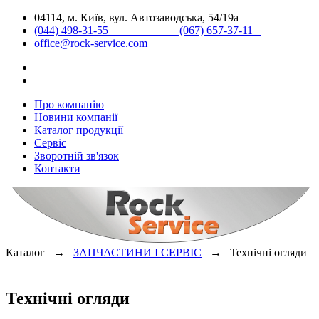
04114, м. Київ, вул. Автозаводська, 54/19а
(044) 498-31-55 (067) 657-37-11
office@rock-service.com
Про компанію
Новини компанії
Каталог продукції
Сервіс
Зворотній зв'язок
Контакти
Каталог →
ЗАПЧАСТИНИ І СЕРВІС
→
Технічні огляди
Технічні огляди