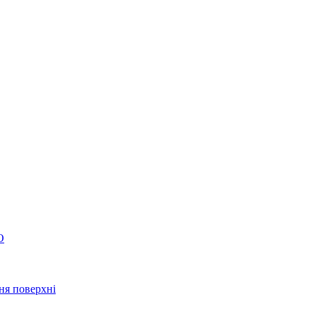
О
ня поверхні