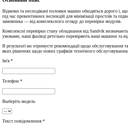
Відмови та несподівані поломки машин обходяться дорого і, щ
під час превентивних інспекцій для мінімізації простоїв та пі
замовника — від комплексного огляду до перевірки модулів.
Комплексні перевірки стану обладнання від Sandvik визначают
умовами, наші фахівці ретельно перевіряють ваші машини та від
В результаті ви отримуєте рекомендації щодо обслуговування т
яких рішеннях щодо нових графіків технічного обслуговування,
Ім'я *
Телефон *
Выберіть модель
Текст повідомлення *