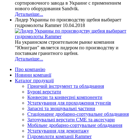
сортировочного завода в Украине с применением
нового оборудования Sandvik.
Детальніше...
Лидер Украины по производству щебня выбирает
гидромолоты Rammer
10.04.2018
На украинском строительном рынке компания
"Юнигран" является лидером по производству и
поставкам гранитного щебня.
Детальніше...
Про компанію
Новини компанії
Каталог продукції
Гірничий інструмент та обладнання
Бурові верстати
Конвеєри та конвеєрні компоненти
Устаткування для проходження тунелів
Запасні та зношувальні частини
Стаціонарне дробарно-сортувальне обладнання
Заточувальні верстати СМЕ та аксесуари
Мобільне дробарно-сортувальне обладнання
Устаткування для демонтажу
Гідромолоти компанії Rammer