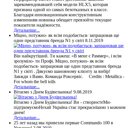
зарекомендовавшей себя модели HLX5, которая
признана одной из самых безотказных в классе.
Благодаря инновационным конструктивным
изменениям новинка обещает превзойти текущие
показатели надёжности.
Детальніше...
Міцно, потужно- як всім подобається- запрацював ще
один представник бренда N1 у світі
8.11.2019
Він найкрутіший. Ти кажеш: «В мене є Раммер», і всім
зрозуміло- ти Профі. Міцно, потужно- як всім
подобається- запрацював ще один представник бренда
N1 у світі . Дякуємо шановному клієнту за вибір!
Завжди з Вами. Команда Роксервіс. Credits : Metallica -
For whom the bell tolls
Детальніше...
Вітаємо з Днем Будівельника!
9.08.2019
Вітаємо з Днем Будівельника! Ви - створюєтеМи-
підтримуємоНехай Україна стає прекраснішою з кожним
днем!
Детальніше...
25 лет назад мы привезли первые Commando 100 в
Украину!
2.08.2019