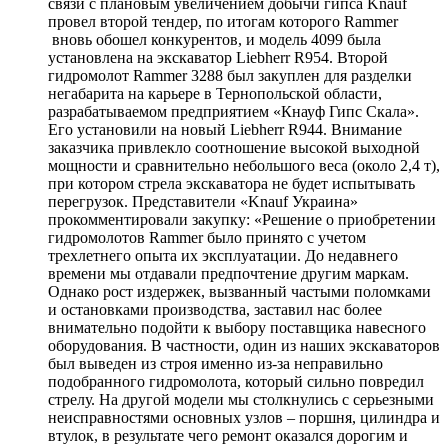
связи с плановым увеличением добычи гипса Knauf
провел второй тендер, по итогам которого Rammer
вновь обошел конкурентов, и модель 4099 была
установлена на экскаватор Liebherr R954. Второй
гидромолот Rammer 3288 был закуплен для разделки
негабарита на карьере в Тернопольской области,
разрабатываемом предприятием «Кнауф Гипс Скала».
Его установили на новый Liebherr R944. Внимание
заказчика привлекло соотношение высокой выходной
мощности и сравнительно небольшого веса (около 2,4 т),
при котором стрела экскаватора не будет испытывать
перегрузок. Представители «Knauf Украина»
прокомментировали закупку: «Решение о приобретении
гидромолотов Rammer было принято с учетом
трехлетнего опыта их эксплуатации. До недавнего
времени мы отдавали предпочтение другим маркам.
Однако рост издержек, вызванный частыми поломками
и остановками производства, заставил нас более
внимательно подойти к выбору поставщика навесного
оборудования. В частности, один из наших экскаваторов
был выведен из строя именно из-за неправильно
подобранного гидромолота, который сильно повредил
стрелу. На другой модели мы столкнулись с серьезными
неисправностями основных узлов – поршня, цилиндра и
втулок, в результате чего ремонт оказался дорогим и