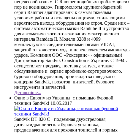
нецелесообразным. С Rammer подобных проблем до сих
пор не возникало». Гидромолоты крупногабаритной
серии Rammer адаптированы к самым тяжелым
условиям работы и оснащены опциями, снижающими
вероятность выхода оборудования из строя. Среди них –
система автоматической смазки Ramlube II и устройство
для автоматического отслеживания межсервисного
интервала Ramdata II. Модели 3288 и 4099
комплектуются соединительными тягами VIDAT,
защитой от холостого хода и переключателем амплитуды
ударов. Компания ООО «Роксервис» - официальный
Дистрибьютор Sandvik Construction в Украине. С 1994г.
осуществляет продажу, поставку, запуск, а также
обслуживание и сервис дробильно-сортировочного,
бурового оборудования, производства шведского
концерна Sandvik, грохотов, питателей, бурового
инструмента и запчастей.
Детальніше...
Окно в Европу из Украины, с помощью буровой
техники Sandvik!
10.05.2017
Sandvik DT 820 C - подземная двухстреловая,
дизельгидравлическая буровая установка,
предназначенная для проходки тоннелей и горных