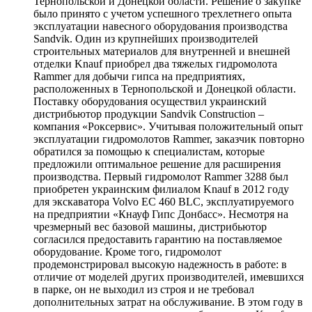
Тернопольской и Донецкой области. Решение о закупке
было принято с учетом успешного трехлетнего опыта
эксплуатации навесного оборудования производства
Sandvik. Один из крупнейших производителей
строительных материалов для внутренней и внешней
отделки Knauf приобрел два тяжелых гидромолота
Rammer для добычи гипса на предприятиях,
расположенных в Тернопольской и Донецкой области.
Поставку оборудования осуществил украинский
дистрибьютор продукции Sandvik Construction –
компания «Роксервис». Учитывая положительный опыт
эксплуатации гидромолотов Rammer, заказчик повторно
обратился за помощью к специалистам, которые
предложили оптимальное решение для расширения
производства. Первый гидромолот Rammer 3288 был
приобретен украинским филиалом Knauf в 2012 году
для экскаватора Volvo EC 460 BLC, эксплуатируемого
на предприятии «Кнауф Гипс Донбасс». Несмотря на
чрезмерный вес базовой машины, дистрибьютор
согласился предоставить гарантию на поставляемое
оборудование. Кроме того, гидромолот
продемонстрировал высокую надежность в работе: в
отличие от моделей других производителей, имевшихся
в парке, он не выходил из строя и не требовал
дополнительных затрат на обслуживание. В этом году в